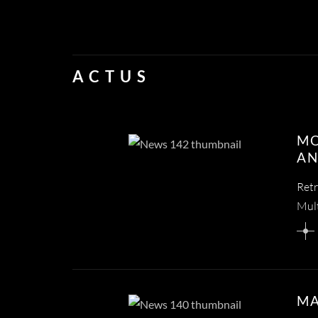
ACTUS
MO
AN
Retr
Mul
MA