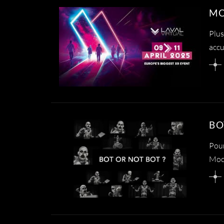
MO
Plus
accu
BO
Pour
Moca