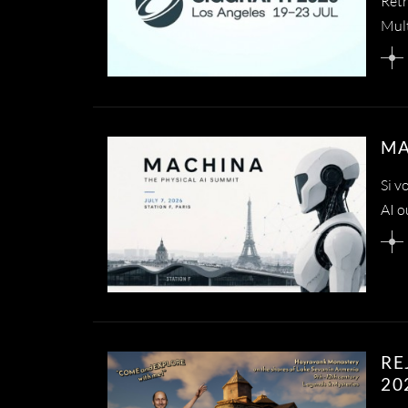
Retr
Mul
MA
Si v
AI o
RE
20