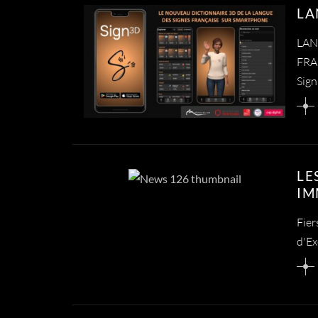
LA
LAN
FRA
Sig
LE
IM
Fier
d'Ex