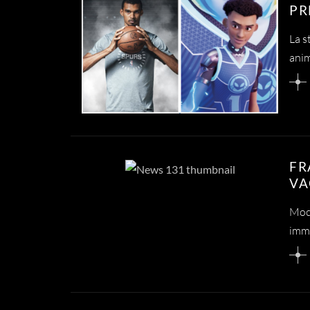
PR
La s
anim
FR
VA
Moca
imme