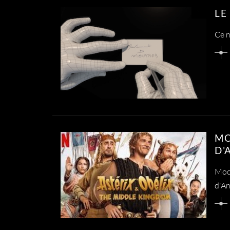
LE
Ce n
MO
D'
Moca
d'An