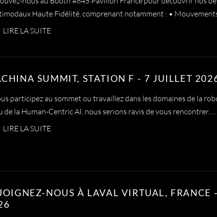
ouvez-nous au Booth #845 Pavillon France pour découvrir nos de
timodaux Haute Fidélité, comprenant notamment : • Mouvement
LIRE LA SUITE
CHINA SUMMIT, STATION F - 7 JUILLET 202
ous participez au sommet ou travaillez dans les domaines de la ro
u de la Human-Centric AI, nous serions ravis de vous rencontrer.…
LIRE LA SUITE
JOIGNEZ-NOUS À LAVAL VIRTUAL, FRANCE –
26