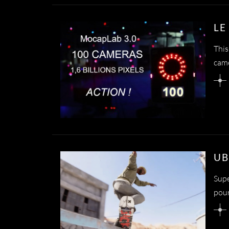
LE
This
camé
UB
Supe
pour