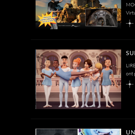
MOCA
Virt
SU
LIR
ont 
UN